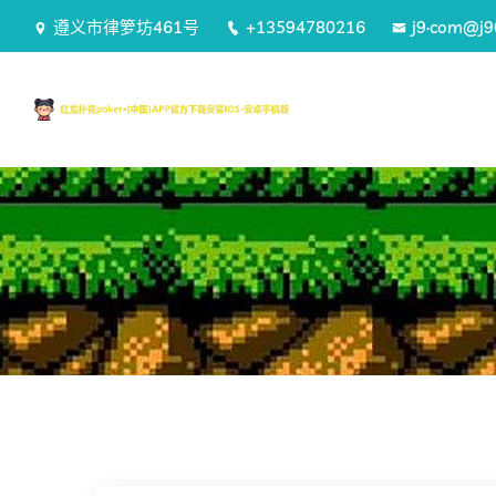
遵义市律箩坊461号
+13594780216
j9·com@j9