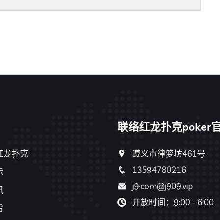
联络红龙扑克poker
红龙扑克
遵义市律箩坊461号
13594780216
示
j9·com@j909.vip
讯
开放时间：9:00 - 6:00
旨