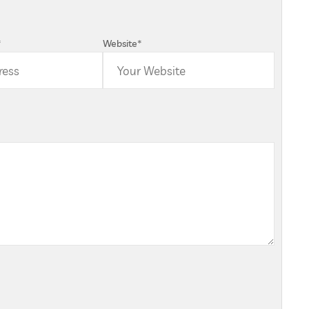
*
Website
*