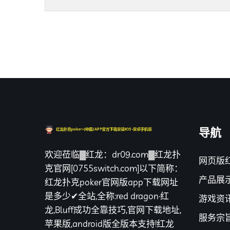
导航
欢迎莅临▓红龙：dr09.com▓红龙扑
网页版
克官网[0755switch.com]以下简称：
产品展
红龙扑克poker官网版app下载网址
是多少✔全站,全称:red dragon·红
游戏资
龙,Bluff成功全靠技巧,官网下载地址,
服务宗
苹果版,android版全版本支持!红龙