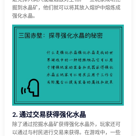
掘到水晶矿，他们就可以将其放入熔炉中熔炼成
强化水晶。
2. 通过交易获得强化水晶
除了通过挖掘水晶矿获得强化水晶外，玩家还可
以通过与村民进行交易来获得。在游戏中，一些