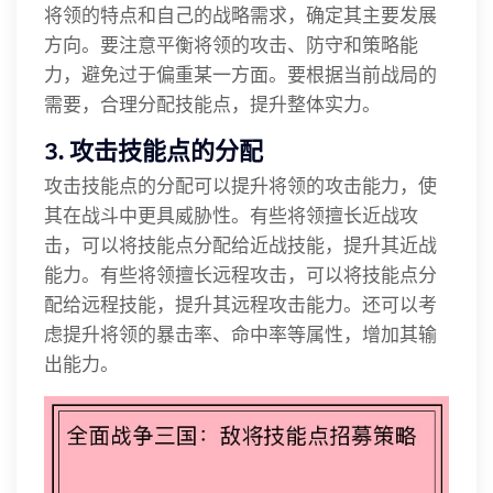
将领的特点和自己的战略需求，确定其主要发展
方向。要注意平衡将领的攻击、防守和策略能
力，避免过于偏重某一方面。要根据当前战局的
需要，合理分配技能点，提升整体实力。
3. 攻击技能点的分配
攻击技能点的分配可以提升将领的攻击能力，使
其在战斗中更具威胁性。有些将领擅长近战攻
击，可以将技能点分配给近战技能，提升其近战
能力。有些将领擅长远程攻击，可以将技能点分
配给远程技能，提升其远程攻击能力。还可以考
虑提升将领的暴击率、命中率等属性，增加其输
出能力。