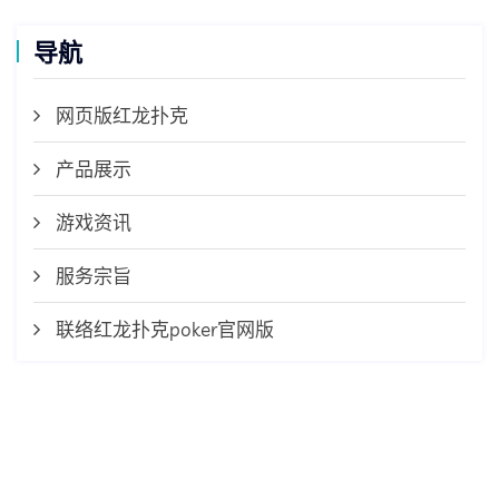
导航
网页版红龙扑克
产品展示
游戏资讯
服务宗旨
联络红龙扑克poker官网版