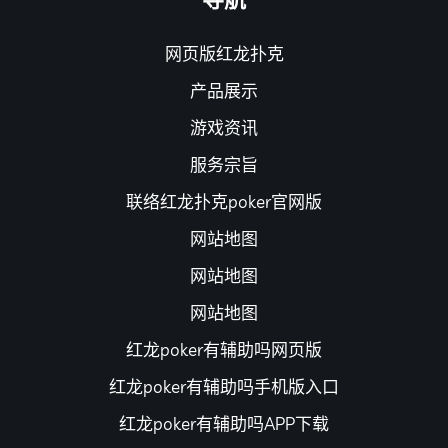
网页版红龙扑克
产品展示
游戏资讯
服务宗旨
联络红龙扑克poker官网版
网站地图
网站地图
网站地图
红龙poker有辅助吗网页版
红龙poker有辅助吗手机版入口
红龙poker有辅助吗APP下载